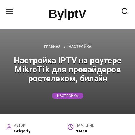
Перейти
ByiptV
к
содержанию
ГЛАВНАЯ
»
НАСТРОЙКА
Настройка IPTV на роутере
MikroTik для провайдеров
ростелеком, билайн
НАСТРОЙКА
АВТОР
НА ЧТЕНИЕ
Grigoriy
9 мин