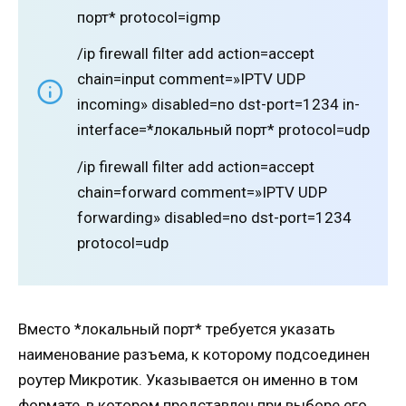
порт* protocol=igmp
/ip firewall filter add action=accept
chain=input comment=»IPTV UDP
incoming» disabled=no dst-port=1234 in-
interface=*локальный порт* protocol=udp
/ip firewall filter add action=accept
chain=forward comment=»IPTV UDP
forwarding» disabled=no dst-port=1234
protocol=udp
Вместо *локальный порт* требуется указать
наименование разъема, к которому подсоединен
роутер Микротик. Указывается он именно в том
формате, в котором представлен при выборе его